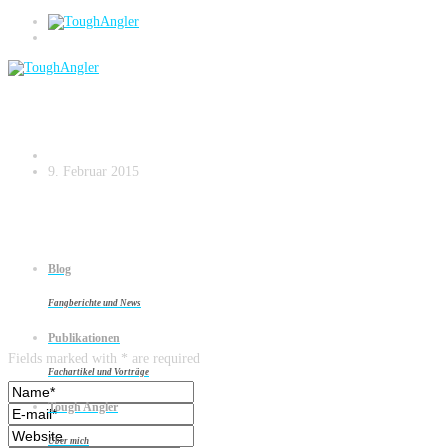
Mit Strategie und Planung auf zu neuen
Ufern Kopie.012
9. Februar 2015
Blog
Fangberichte und News
Leave a reply
Publikationen
Fields marked with * are required
Fachartikel und Vorträge
Tough Angler
Über mich