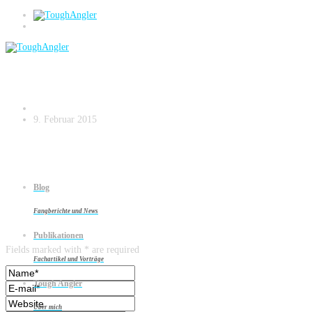
Mit Strategie und Planung auf zu neuen
Ufern Kopie.018
9. Februar 2015
Blog
Fangberichte und News
Leave a reply
Publikationen
Fields marked with * are required
Fachartikel und Vorträge
Tough Angler
Über mich