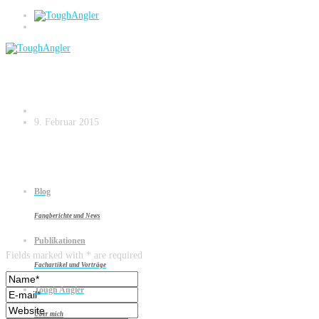
Mit Strategie und Planung auf zu neuen
Ufern Kopie.029
9. Februar 2015
Blog
Fangberichte und News
Leave a reply
Publikationen
Fields marked with * are required
Fachartikel und Vorträge
Tough Angler
Über mich