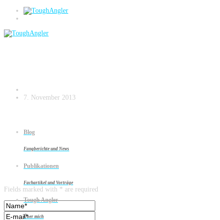
Ohne Echolot hätte der Heimat-
Barschberg dieses Stachlers nur schwer
entdeckt werden können
7. November 2013
Blog
Fangberichte und News
Publikationen
Leave a reply
Fachartikel und Vorträge
Fields marked with * are required
Tough Angler
Über mich