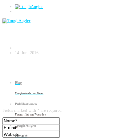
Seiten-aus-
LURE%20LURE%208_Seite_6
14. Juni 2016
Blog
Fangberichte und News
Leave a reply
Publikationen
Fields marked with * are required
Fachartikel und Vorträge
Tough Angler
Über mich