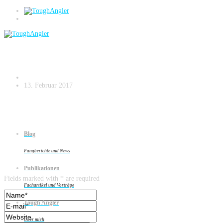
Pelagisches Vertikalangeln auf
Zander.018
13. Februar 2017
Blog
Fangberichte und News
Leave a reply
Publikationen
Fields marked with * are required
Fachartikel und Vorträge
Tough Angler
Über mich