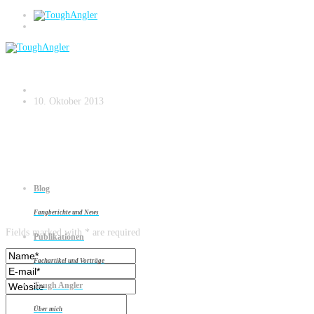
Drillfoto
10. Oktober 2013
Blog
Leave a reply
Fangberichte und News
Fields marked with * are required
Publikationen
Fachartikel und Vorträge
Tough Angler
Über mich