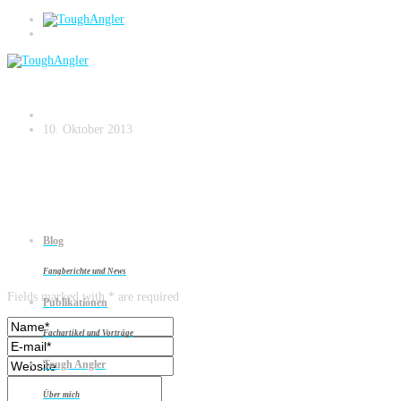
Gegenlichtaufnahme
10. Oktober 2013
Blog
Leave a reply
Fangberichte und News
Fields marked with * are required
Publikationen
Fachartikel und Vorträge
Tough Angler
Über mich