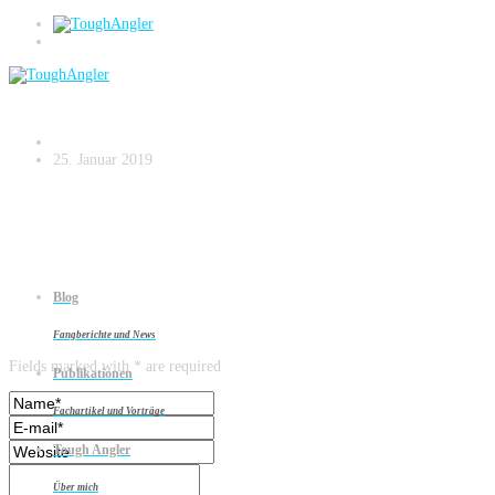
Westin Hechtköder
25. Januar 2019
Blog
Leave a reply
Fangberichte und News
Fields marked with * are required
Publikationen
Fachartikel und Vorträge
Tough Angler
Über mich