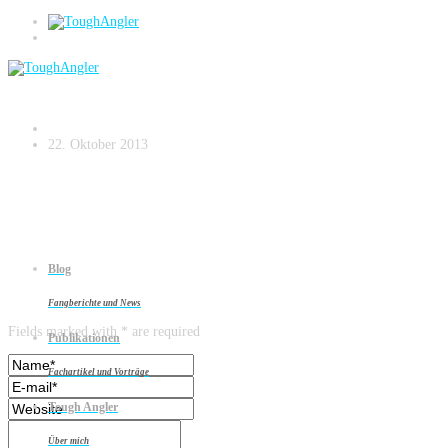
Schärenhecht
22. Oktober 2013
Blog
Leave a reply
Fangberichte und News
Fields marked with * are required
Publikationen
Fachartikel und Vorträge
Tough Angler
Über mich