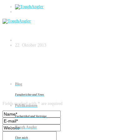
Ingmarsö 2009
22. Oktober 2013
Blog
Leave a reply
Fangberichte und News
Fields marked with * are required
Publikationen
Fachartikel und Vorträge
Tough Angler
Über mich