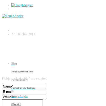
Ingmarsö 2009
22. Oktober 2013
Blog
Leave a reply
Fangberichte und News
Fields marked with * are required
Publikationen
Fachartikel und Vorträge
Tough Angler
Über mich