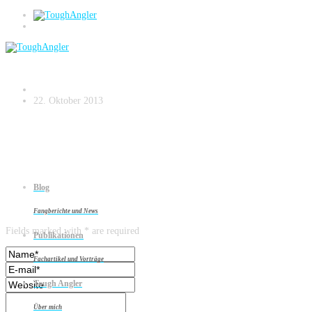
Schärenhecht
22. Oktober 2013
Blog
Leave a reply
Fangberichte und News
Fields marked with * are required
Publikationen
Fachartikel und Vorträge
Tough Angler
Über mich