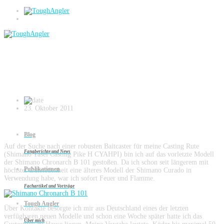
Blog
Shimano Chronarch B
23. Oktober 2011
Blog
Auf der Suche nach einer robusten Baitcaster für meine Casting Rute
Fangberichte und News
(Shimano Yasei Casting Pike H CYAHPI) bin ich auf das vorletzte Modell
der Shimano Chronarch B 101 gestoßen. Da ich schon seit längerem mit
Publikationen
höchster Zufriedenheit eine älteres Modell der Shimano Curado in
Verwendung habe, war ich sofort Feuer und Flamme.
Fachartikel und Vorträge
Tough Angler
Über Kontakte besorgte ich mir aus Deutschland eines der letzten
verfügbaren neuen Modelle und schon eine Woche später hatte ich das
Über mich