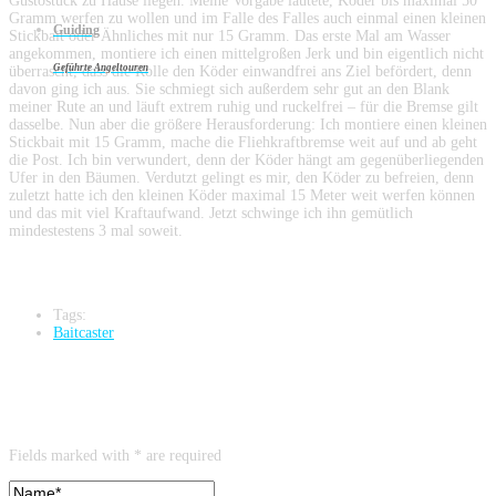
Gustostück zu Hause liegen. Meine Vorgabe lautete, Köder bis maximal 50
Gramm werfen zu wollen und im Falle des Falles auch einmal einen kleinen
Guiding
Stickbait oder Ähnliches mit nur 15 Gramm. Das erste Mal am Wasser
angekommen, montiere ich einen mittelgroßen Jerk und bin eigentlich nicht
Geführte Angeltouren
überrascht, dass die Rolle den Köder einwandfrei ans Ziel befördert, denn
davon ging ich aus. Sie schmiegt sich außerdem sehr gut an den Blank
meiner Rute an und läuft extrem ruhig und ruckelfrei – für die Bremse gilt
dasselbe. Nun aber die größere Herausforderung: Ich montiere einen kleinen
Stickbait mit 15 Gramm, mache die Fliehkraftbremse weit auf und ab geht
die Post. Ich bin verwundert, denn der Köder hängt am gegenüberliegenden
Ufer in den Bäumen. Verdutzt gelingt es mir, den Köder zu befreien, denn
zuletzt hatte ich den kleinen Köder maximal 15 Meter weit werfen können
und das mit viel Kraftaufwand. Jetzt schwinge ich ihn gemütlich
mindestestens 3 mal soweit.
Tags:
Baitcaster
Leave a reply
Fields marked with * are required