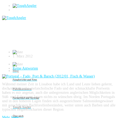
Forellenbarsch
Portugal – Fado, Port & Barsch (2012/01,
Fisch & Wasser)
1. März 2012
Keine Antworten
Blog
Fangberichte und News
Während meiner Zeit in Lissabon habe ich Land und Leute lieben gelernt,
doch nicht nur der melancholische Fado und der schmackhafte Portwein
Publikationen
haben es mir angetan, auch die unbegrenzten anglerischen Möglichkeiten in
Süß- und Salzwasser lassen nichts zu wünschen übrig. Im Norden Portugals
Fachartikel und Vorträge
und in den höheren Lagen finden sich ausgezeichnete Salmonidengewässer
mit autochthonen Bachforellenbeständen, weiter unten auch Barben und alle
Tough Angler
typischen Begleitfischarten dieser Region.
Über mich
Mehr lesen...