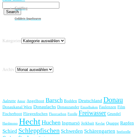
Guiding
Geführte Angeltouren
Kategorien
Kategorien
Archiv
Archiv
Schlagwörter
Donau
Barsch
Deutschland
Aalrutte
Angelboot
Bodden
Amur
Donaulachs
Donaukanal Wien
Donauzander
Faulenzen
Film
Einzelhaken
Freiwasser
Fischerboot
Fliegenfischen
Grundel
Fluorcarbon
Forelle
Hecht
Huchen
Ingmarsö
Rapfen
Jerkbait
Quappe
Hardmono
Kevlar
Schleppfischen
Schied
Schweden
Schärengarten
Seeforelle