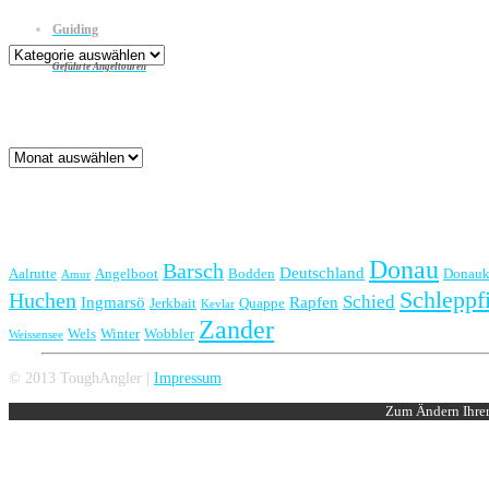
Kategorien
Guiding
Kategorien
Geführte Angeltouren
Archiv
Archiv
Schlagwörter
Donau
Barsch
Deutschland
Aalrutte
Angelboot
Bodden
Donauk
Amur
Schleppf
Huchen
Schied
Ingmarsö
Rapfen
Jerkbait
Quappe
Kevlar
Zander
Wels
Winter
Wobbler
Weissensee
© 2013 ToughAngler |
Impressum
Zum Ändern Ihrer 