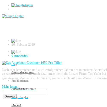
Platinum Edition
Das Angelboot Crestliner 1650 Pro Tiller
26. Februar 2019
6 Antworten
Blog
Nach sehr lehrreichen und auch erfolgreichen Jahren der intensiven Bootsfis
Fangberichte und News
zu wechseln. Ich freue mich jetzt umso mehr, die Linzer Firma TopYacht bei 
gemeinsame Momente nicht nur am, sondern auch auf dem Wasser. In diesem Bl
Publikationen
Mehr lesen...
Fachartikel und Vorträge
Tough Angler
Über mich