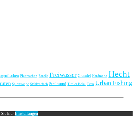
Hecht
Freiwasser
iegenfischen
Grundel
Fluorcarbon
Forelle
Hardmono
Urban Fishing
ruten
Strelasund
Spinnstange
Stahlvorfach
Tiroler Hölzl
Titan
Sie hier:
Einstellungen