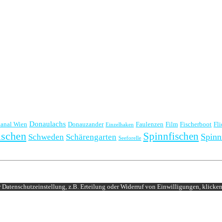
Donaulachs
anal Wien
Donauzander
Faulenzen
Film
Fischerboot
Fl
Einzelhaken
ischen
Spinnfischen
Spinn
Schweden
Schärengarten
Seeforelle
Datenschutzeinstellung, z.B. Erteilung oder Widerruf von Einwilligungen, klicken 