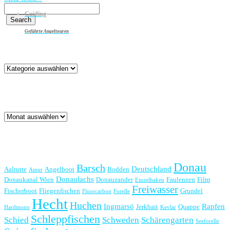
Guiding
Geführte Angeltouren
Kategorien
Kategorien
Archiv
Archiv
Schlagwörter
Donau
Barsch
Deutschland
Aalrutte
Angelboot
Bodden
Amur
Donaulachs
Donaukanal Wien
Donauzander
Faulenzen
Film
Einzelhaken
Freiwasser
Fischerboot
Fliegenfischen
Grundel
Fluorcarbon
Forelle
Hecht
Huchen
Ingmarsö
Rapfen
Jerkbait
Quappe
Hardmono
Kevlar
Schleppfischen
Schied
Schweden
Schärengarten
Seeforelle