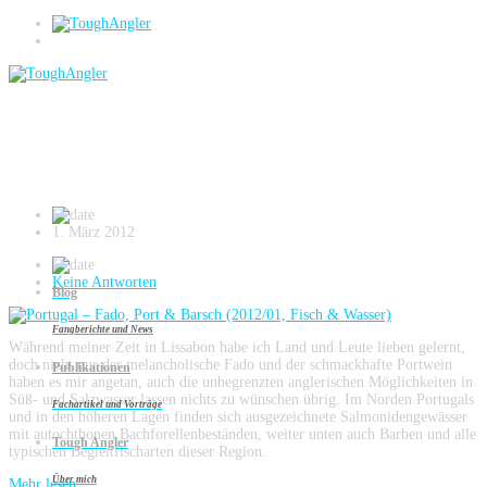
Portugal
Portugal – Fado, Port & Barsch (2012/01,
Fisch & Wasser)
1. März 2012
Keine Antworten
Blog
Fangberichte und News
Während meiner Zeit in Lissabon habe ich Land und Leute lieben gelernt,
doch nicht nur der melancholische Fado und der schmackhafte Portwein
Publikationen
haben es mir angetan, auch die unbegrenzten anglerischen Möglichkeiten in
Süß- und Salzwasser lassen nichts zu wünschen übrig. Im Norden Portugals
Fachartikel und Vorträge
und in den höheren Lagen finden sich ausgezeichnete Salmonidengewässer
mit autochthonen Bachforellenbeständen, weiter unten auch Barben und alle
Tough Angler
typischen Begleitfischarten dieser Region.
Über mich
Mehr lesen...