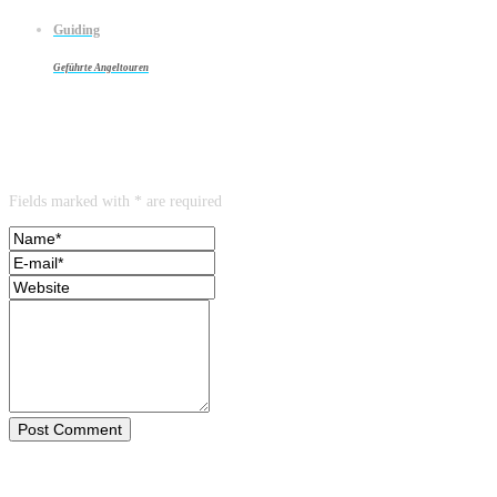
Guiding
Geführte Angeltouren
3 Antworten auf Tiefenkarte Donau
Leave a reply
Fields marked with * are required