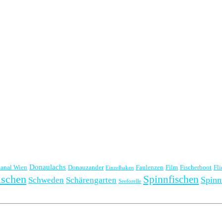
Donaulachs
anal Wien
Donauzander
Faulenzen
Film
Fischerboot
Fl
Einzelhaken
ischen
Spinnfischen
Spinn
Schweden
Schärengarten
Seeforelle