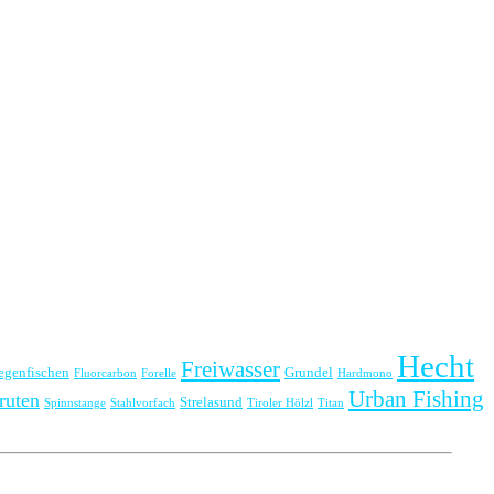
Hecht
Freiwasser
iegenfischen
Grundel
Fluorcarbon
Forelle
Hardmono
Urban Fishing
ruten
Strelasund
Spinnstange
Stahlvorfach
Tiroler Hölzl
Titan