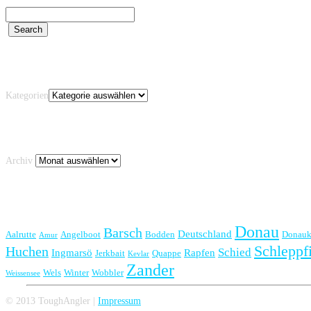
Kategorien
Kategorien
Archiv
Archiv
Schlagwörter
Donau
Barsch
Deutschland
Aalrutte
Angelboot
Bodden
Donauk
Amur
Schleppf
Huchen
Schied
Ingmarsö
Rapfen
Jerkbait
Quappe
Kevlar
Zander
Wels
Winter
Wobbler
Weissensee
© 2013 ToughAngler |
Impressum