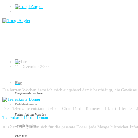
Blog
Tiefenkarte Donau
11. Dezember 2009
Blog
Die letzten Wochen hatte ich mich eingehend damit beschäftigt, die Gewässer
Fangberichte und News
Publikationen
Die Tiefenkarte entstammt einem Chart für die Binnenschifffahrt. Hier der L
Fachartikel und Vorträge
Tiefenkarte für die Donau
Tough Angler
Aus dem Ding lassen sich für die gesamte Donau jede Menge hilfreicher Info
Über mich