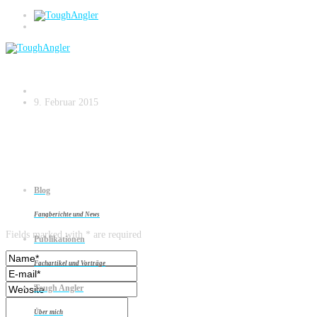
Zanderangeln am Strom – small.026
9. Februar 2015
Blog
Leave a reply
Fangberichte und News
Fields marked with * are required
Publikationen
Fachartikel und Vorträge
Tough Angler
Über mich