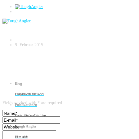
Zanderangeln am Strom – small.028
9. Februar 2015
Blog
Leave a reply
Fangberichte und News
Fields marked with * are required
Publikationen
Fachartikel und Vorträge
Tough Angler
Über mich