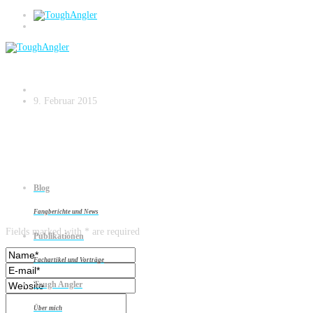
Zanderangeln am Strom – small.030
9. Februar 2015
Blog
Leave a reply
Fangberichte und News
Fields marked with * are required
Publikationen
Fachartikel und Vorträge
Tough Angler
Über mich