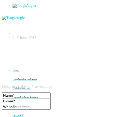
Zanderangeln am Strom – small.034
9. Februar 2015
Blog
Leave a reply
Fangberichte und News
Fields marked with * are required
Publikationen
Fachartikel und Vorträge
Tough Angler
Über mich