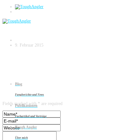
Zanderangeln am Strom – small.036
9. Februar 2015
Blog
Leave a reply
Fangberichte und News
Fields marked with * are required
Publikationen
Fachartikel und Vorträge
Tough Angler
Über mich