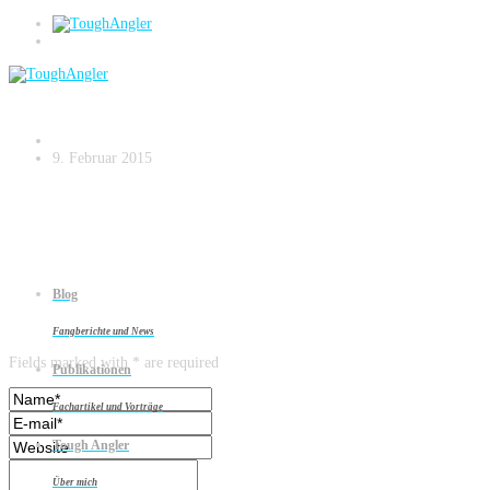
Zanderangeln am Strom – small.038
9. Februar 2015
Blog
Leave a reply
Fangberichte und News
Fields marked with * are required
Publikationen
Fachartikel und Vorträge
Tough Angler
Über mich