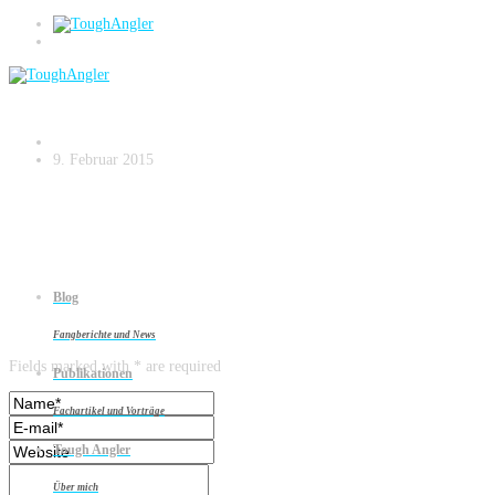
Zanderangeln am Strom – small.039
9. Februar 2015
Blog
Leave a reply
Fangberichte und News
Fields marked with * are required
Publikationen
Fachartikel und Vorträge
Tough Angler
Über mich