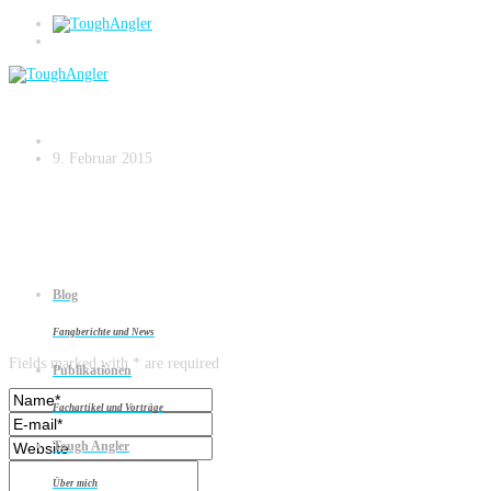
Zanderangeln am Strom – small.044
9. Februar 2015
Blog
Leave a reply
Fangberichte und News
Fields marked with * are required
Publikationen
Fachartikel und Vorträge
Tough Angler
Über mich