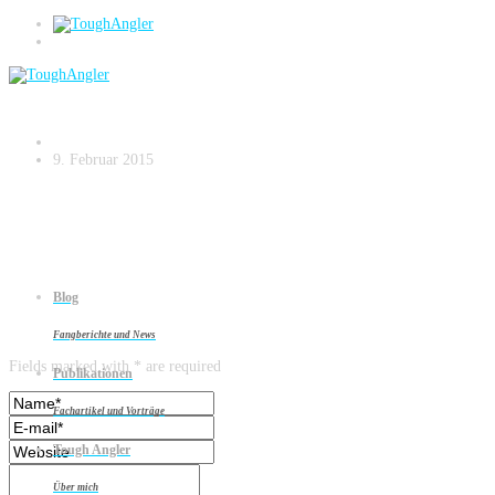
Zanderangeln am Strom – small.045
9. Februar 2015
Blog
Leave a reply
Fangberichte und News
Fields marked with * are required
Publikationen
Fachartikel und Vorträge
Tough Angler
Über mich