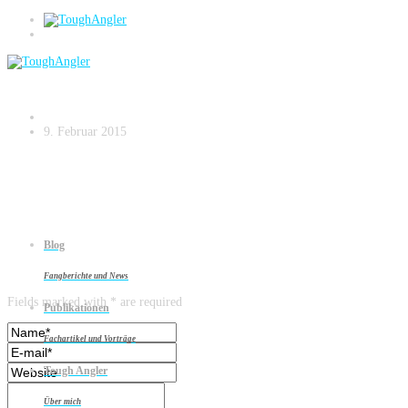
Zanderangeln am Strom – small.046
9. Februar 2015
Blog
Leave a reply
Fangberichte und News
Fields marked with * are required
Publikationen
Fachartikel und Vorträge
Tough Angler
Über mich