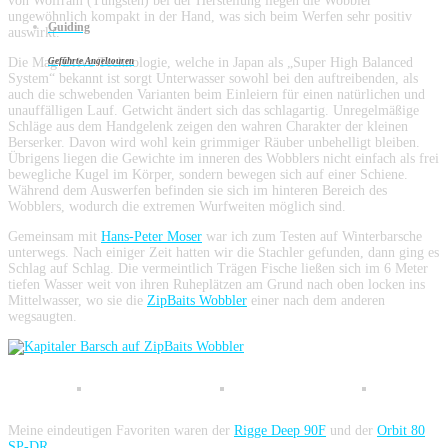
von Wolfram (Tungsten) bei der Herstellung liegen die Wobbler
ungewöhnlich kompakt in der Hand, was sich beim Werfen sehr positiv
Guiding
auswirkt.
Die Mag-Drive Technologie, welche in Japan als „Super High Balanced
Geführte Angeltouren
System“ bekannt ist sorgt Unterwasser sowohl bei den auftreibenden, als
auch die schwebenden Varianten beim Einleiern für einen natürlichen und
unauffälligen Lauf. Getwicht ändert sich das schlagartig. Unregelmäßige
Schläge aus dem Handgelenk zeigen den wahren Charakter der kleinen
Berserker. Davon wird wohl kein grimmiger Räuber unbehelligt bleiben.
Übrigens liegen die Gewichte im inneren des Wobblers nicht einfach als frei
bewegliche Kugel im Körper, sondern bewegen sich auf einer Schiene.
Während dem Auswerfen befinden sie sich im hinteren Bereich des
Wobblers, wodurch die extremen Wurfweiten möglich sind.
Gemeinsam mit
Hans-Peter Moser
war ich zum Testen auf Winterbarsche
unterwegs. Nach einiger Zeit hatten wir die Stachler gefunden, dann ging es
Schlag auf Schlag. Die vermeintlich Trägen Fische ließen sich im 6 Meter
tiefen Wasser weit von ihren Ruheplätzen am Grund nach oben locken ins
Mittelwasser, wo sie die
ZipBaits Wobbler
einer nach dem anderen
wegsaugten.
Meine eindeutigen Favoriten waren der
Rigge Deep 90F
und der
Orbit 80
SP-DR
.