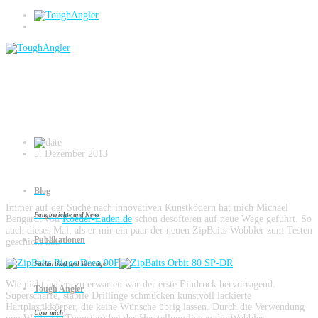
Blog
ZipBaits Wobbler
5. Dezember 2013
Blog
Immer auf der Suche nach innovativen Kunstködern hat mich Michael
Fangberichte und News
Bengardt von
Koeder-Laden.de
schon desöfteren auf neue Wege geführt. So
auch dieses Mal, als er mir ein paar der neuen ZipBaits-Wobbler zum Testen
Publikationen
geschickt hat.
Fachartikel und Vorträge
Wie nicht anders zu erwarten war der erste Eindruck hervorragend.
Tough Angler
Superscharfe, stabile Drillinge schmücken kunstvoll lackierte
Hartplastikkörper, die keine Wünsche übrig lassen. Durch die Verwendung
Über mich