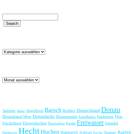
Kategorien
Kategorien
Archiv
Archiv
Schlagwörter
Donau
Barsch
Deutschland
Aalrutte
Angelboot
Bodden
Amur
Donaulachs
Donaukanal Wien
Donauzander
Faulenzen
Film
Einzelhaken
Freiwasser
Fischerboot
Fliegenfischen
Grundel
Fluorcarbon
Forelle
Hecht
Huchen
Ingmarsö
Rapfen
Jerkbait
Quappe
Hardmono
Kevlar