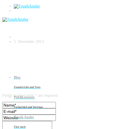
Barsch auf ZipBaits Wobbler
5. Dezember 2013
Blog
Leave a reply
Fangberichte und News
Fields marked with * are required
Publikationen
Fachartikel und Vorträge
Tough Angler
Über mich