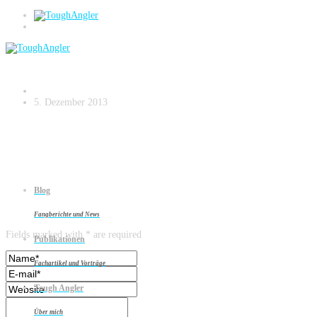
Kapitaler Barsch auf ZipBaits Wobbler
5. Dezember 2013
Blog
Leave a reply
Fangberichte und News
Fields marked with * are required
Publikationen
Fachartikel und Vorträge
Tough Angler
Über mich